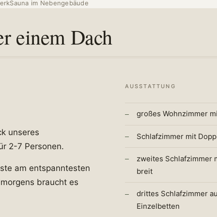
erk
Sauna im Nebengebäude
er einem Dach
AUSSTATTUNG
großes Wohnzimmer mit
ck unseres
Schlafzimmer mit Doppe
für 2-7 Personen.
zweites Schlafzimmer m
Gäste am entspanntesten
breit
, morgens braucht es
drittes Schlafzimmer au
Einzelbetten